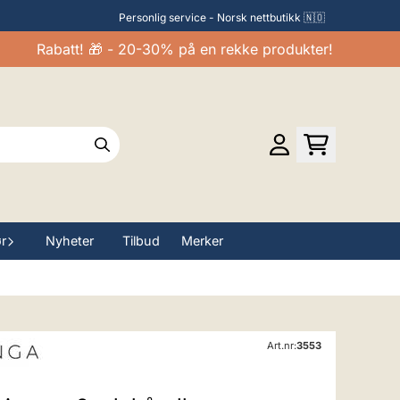
Personlig service - Norsk nettbutikk 🇳🇴
Rabatt! 🎁 - 20-30% på en rekke produkter!
ør
Nyheter
Tilbud
Merker
Art.nr:
3553