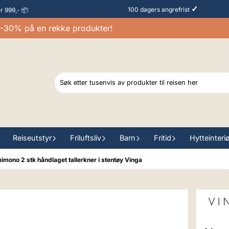
✓
100 dagers angrefrist
er 999,- 📦
0% på en rekke produkter!
Reiseutstyr
Friluftsliv
Barn
Fritid
Hytteinteri
mono 2 stk håndlaget tallerkner i stentøy Vinga