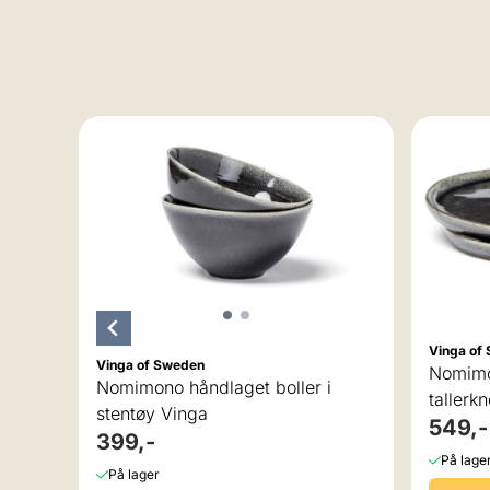
 i
Vinga of
Vinga of Sweden
Nomimo
Nomimono håndlaget boller i
tallerk
stentøy Vinga
549,-
399,-
På lage
På lager