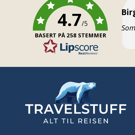
For
Bir
4.7
/5
Teks
Som 
BASERT PÅ 258 STEMMER