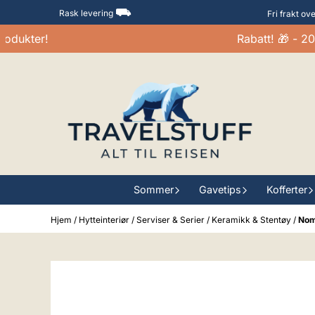
Hopp til innhold
⛟
Rask levering
Fri frakt ov
ukter!
Rabatt! 🎁 - 20-3
Sommer
Gavetips
Kofferter
Hjem
/
Hytteinteriør
/
Serviser & Serier
/
Keramikk & Stentøy
/
Nomi