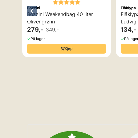
Karakter:
5.0 av 5 mulige
Bozzini
Flåklypa
Bozzini Weekendbag 40 liter
Flåkly
Olivengrønn
Ludvig 
279,-
134,-
349,-
På lager
På lage
Kjøp