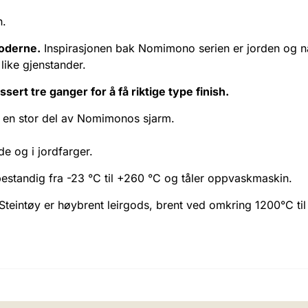
n.
moderne.
Inspirasjonen bak Nomimono serien er jorden og nat
 like gjenstander.
sert tre ganger for å få riktige type finish.
er en stor del av Nomimonos sjarm.
de og i jordfarger.
ebestandig fra -23 °C til +260 °C og tåler oppvaskmaskin.
. Steintøy er høybrent leirgods, brent ved omkring 1200°C ti