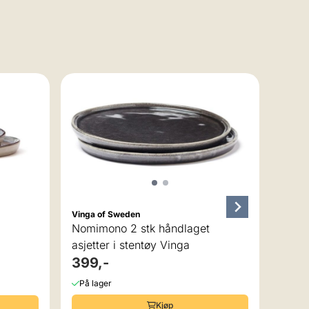
Vinga 
Nomim
stein
599
På la
Vinga of Sweden
Nomimono 2 stk håndlaget
asjetter i stentøy Vinga
399,-
På lager
Kjøp