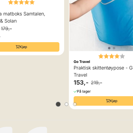
Karakter:
5.0 av 5 mulige
pa matboks Samtalen,
& Solan
179,-
r
Kjøp
Karakter:
4.0
Go Travel
Praktisk skittentøypose - 
Travel
153,-
219,-
På lager
Kjøp