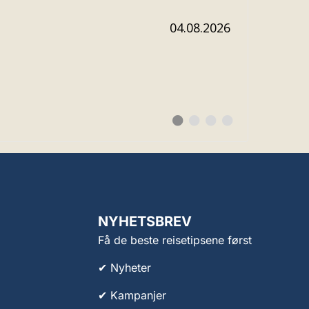
Dato:
04.08.2026
Bytt
Bytt
Bytt
Bytt
til
til
til
til
#
#
#
#
testimonial
testimonial
testimonial
testimonial
NYHETSBREV
Få de beste reisetipsene først
✔ Nyheter
✔ Kampanjer