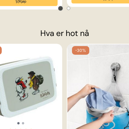
Kjøp
Hva er hot nå
-30%