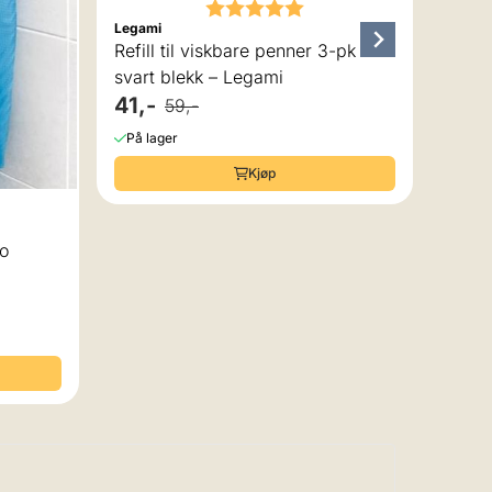
Karakter:
5.0 av 5 mulige
Legami
Refill til viskbare penner 3-pk
svart blekk – Legami
41,-
59,-
På lager
Kjøp
 av 5 mulige
Go