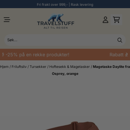
Fri frakt over 999,- | Rask levering
Hopp til innhold
🎁 -25% på en rekke produkter!
Rabatt 🎁
Hjem
/
Friluftsliv
/
Tursekker
/
Hoftesekk & Magetasker
/
Magetaske Daylite fra
Osprey, orange