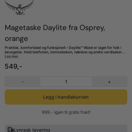
Magetaske Daylite fra Osprey,
orange
Praktisk, komfortabel og funksjonell – Daylite™ Waist er laget for folk i
bevegelse. Hold telefonen, lommeboken, nøklene og andre verdisaker
organisert og lett tilgjengelig i denne romslige hoftevesken. Gå tur i
Les mer
fjellet, sykle eller luft hunden med trygghet, vel vitende om at eiendelene
549,-
dine er sikre og godt festet rundt kroppen. Laget av bluesign®-
GODKJENTE resirkulerte materialer av høy kvalitet, GRS-sertifisert
resirkulert polyester og en PFC-fri DWR-impregnering. Funksjoner
Hovedrom med glidelås Utvendig glidelåslomme på frontpanelet
-
+
Innvendig nettingorganisering og nøkkelfeste Vekt 0.2 kg Volum: 2L
Dimensjoner (CM): 16H x 45W x 9D
999,- igjen til gratis frakt!
Lynrask levering