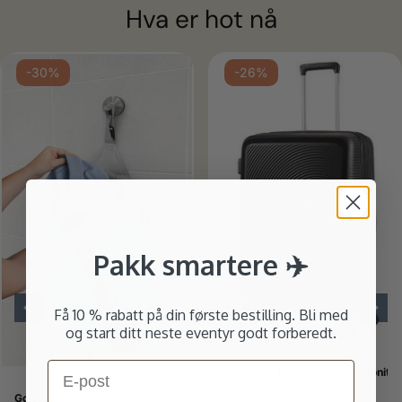
Hva er hot nå
-30%
-26%
Pakk smartere ✈️
Få 10 % rabatt på din første bestilling. Bli med
og start ditt neste eventyr godt forberedt.
Karakter:
5.0 av 5
Email
American Tourister by Samsonite
Karakter:
4.0 av 5 mulige
Koffert utvidbar 71-81L
Go Travel