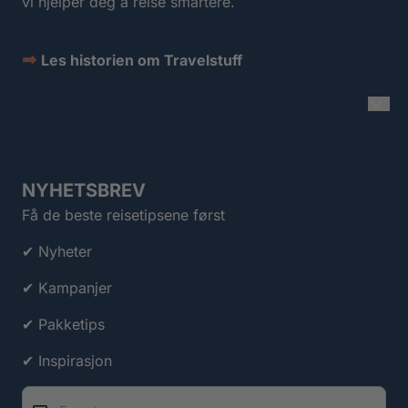
vi hjelper deg å reise smartere.
➡
Les historien om Travelstuff
NYHETSBREV
Få de beste reisetipsene først
✔ Nyheter
✔ Kampanjer
✔ Pakketips
✔ Inspirasjon
E-post