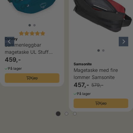
Karakter:
5.0 av 5 mulige
Osprey
Sammenleggbar
magetaske UL Stuff
Waist Pack Osprey
459,-
Samsonite
På lager
Magetaske med fire
lommer Samsonite
Kjøp
457,-
579,-
På lager
Kjøp