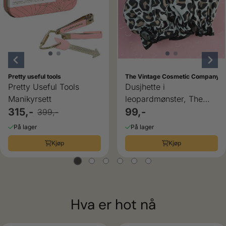
Pretty useful tools
The Vintage Cosmetic Company
Pretty Useful Tools
Dusjhette i
Manikyrsett
leopardmønster, The
315,-
Vintage Cosmetic
99,-
399,-
Company
På lager
På lager
Kjøp
Kjøp
Hva er hot nå