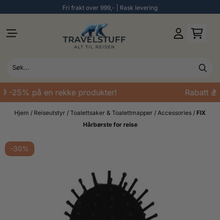
Fri frakt over 999,- | Rask levering
Hopp til innhold
🎁 -25% på en rekke produkter!
Rabatt 🎁
Hjem
/
Reiseutstyr
/
Toalettsaker & Toalettmapper
/
Accessories
/
FIX
Hårbørste for reise
-30%