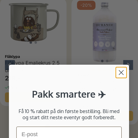
ulige
-20%
Flåklypa
Flåklypa Emaljekrus 2,5
Karakter:
4.8 av 5
dl - Frokost
Durance
219,-
Durance Tøymykner
På lager
Lavendel 1000 ml
Pakk smartere ✈️
231,-
289,-
Kjøp
På lager
Få 10 % rabatt på din første bestilling. Bli med
Kjøp
og start ditt neste eventyr godt forberedt.
Email