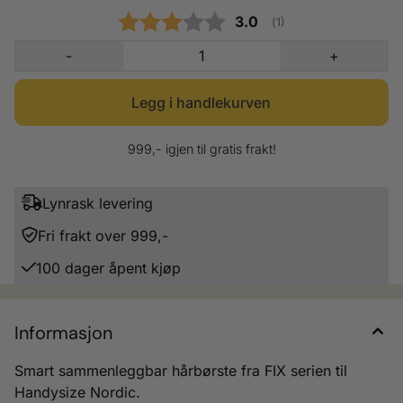
Gjennomsnittskarakter
3.0
(
stemmer:
1
)
-
+
999,- igjen til gratis frakt!
Lynrask levering
Fri frakt over 999,-
100 dager åpent kjøp
Informasjon
Smart sammenleggbar hårbørste fra FIX serien til
Handysize Nordic.