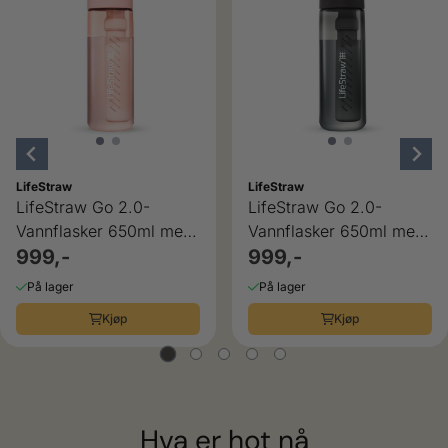
LifeStraw
LifeStraw
LifeStraw Go 2.0-
LifeStraw Go 2.0-
Vannflasker 650ml med
Vannflasker 650ml med
rensefilter
999,-
rensefilter
999,-
På lager
På lager
Kjøp
Kjøp
Hva er hot nå