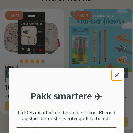
ulige
-30%
-30%
Karakter:
4.3 av 5 mulige
Legami
Travel Etui ladekabler +
tilbehør
Legami
160,-
229,-
Viskbare Penner /
Pakk smartere ✈️
Kryssordpenn Limited
På lager
Etd 3 pk Hunder
97,-
139,-
Kjøp
Få 10 % rabatt på din første bestilling. Bli med
På lager
og start ditt neste eventyr godt forberedt.
Kjøp
Email