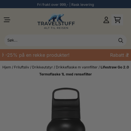
Fri frakt over 999,- | Rask levering
Hopp til innhold
🎁 -25% på en rekke produkter!
Rabatt 🎁
Hjem
/
Friluftsliv
/
Drikkeutstyr
/
Drikkeflaske m vannfilter
/
Lifestraw Go 2.0
Termoflaske 1L med rensefilter