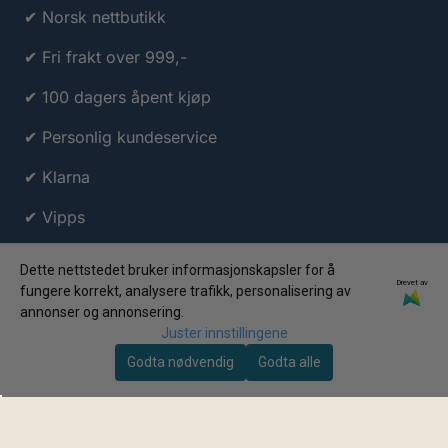
✔ Norsk nettbutikk
✔ Fri frakt over 999,-
✔ 100 dagers åpent kjøp
✔ Personlig kundeservice
✔ Klarna
✔ Vipps
Dette nettstedet bruker informasjonskapsler for å
Drevet av
fungere korrekt, analysere trafikk, personalisering av
annonser og annonsering.
Juster innstillingene
Godta nødvendig
Godta alle
© 2026 Travelstuff.no AS • Org.nr: 998 063 809 • Alle
rettigheter forbeholdt
Personvern & Cookies
Salgsbetingelser