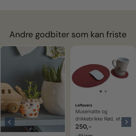
Andre godbiter som kan friste
Leftovers
Musematte og
drikkebrikke Rød, et
produkt med mening
250,-
På lager