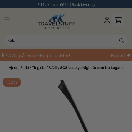
Fri frakt over 999,- | Rask levering
Hopp til innhold
🎁 -25% på en rekke produkter!
Rabatt 🎁
Hjem
/
Fritid
/
Ting til...
/
S.O.S
/
SOS Leselys Night Dream fra Legami
-30%