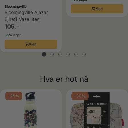
Bloomingville
Kjøp
Bloomingville Alazar
Sjiraff Vase liten
105,-
På lager
Kjøp
Hva er hot nå
-25%
-30%