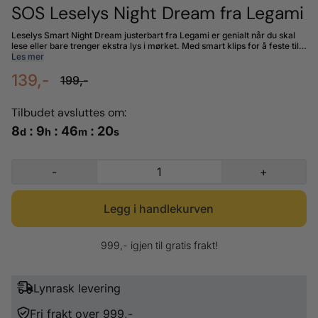
SOS Leselys Night Dream fra Legami
Leselys Smart Night Dream justerbart fra Legami er genialt når du skal
lese eller bare trenger ekstra lys i mørket. Med smart klips for å feste til
boken. Kommer med kaldt ledlys for optimal lys. Materiale: ABS, metall.
Les mer
Størrelse: L 13 x D 2 cm. Inkludert 2 LR1130 batterier. Serie: S.O.S fra
139,-
Legami.
199,-
Tilbudet avsluttes om:
8
:
9
:
46
:
19
d
h
m
s
-
+
999,- igjen til gratis frakt!
Lynrask levering
Fri frakt over 999,-