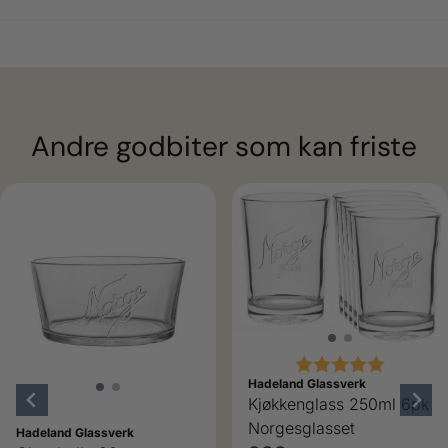
Andre godbiter som kan friste
Karakter:
5.0 av 5
Hadeland Glassverk
Kjøkkenglass 250ml 6pk
Norgesglasset
Hadeland Glassverk