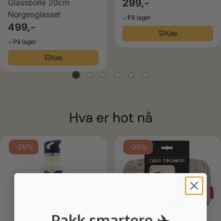
299,-
Glassbolle 20cm
Norgesglasset
På lager
499,-
Kjøp
På lager
Kjøp
Hva er hot nå
-25%
-30%
Pakk smartere ✈️