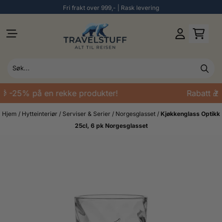
Fri frakt over 999,- | Rask levering
Hopp til innhold
🎁 -25% på en rekke produkter!
Rabatt 🎁
Hjem
/
Hytteinteriør
/
Serviser & Serier
/
Norgesglasset
/
Kjøkkenglass Optikk
25cl, 6 pk Norgesglasset