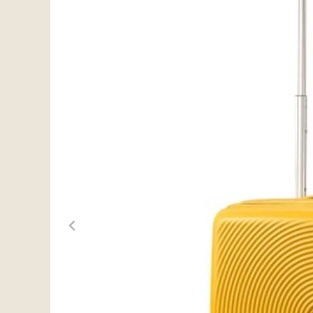
-30%
-21%