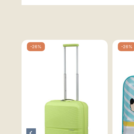
Ny
-26%
-26%