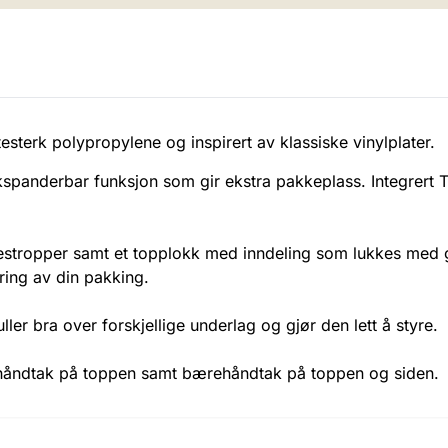
itesterk polypropylene og inspirert av klassiske vinylplater.
kspanderbar funksjon som gir ekstra pakkeplass. Integrert T
stropper samt et topplokk med inndeling som lukkes med g
ring av din pakking.
ller bra over forskjellige underlag og gjør den lett å styre.
ahåndtak på toppen samt bærehåndtak på toppen og siden.