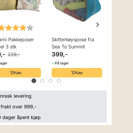
Karakter:
4.0 av 5 mulige
Karak
ami Pakkeposer
Skittentøyspose fra
Ultralet
el 3 stk
Sea To Summit
3 stk Os
,-
399,-
460,-
229,-
lager
På lager
På lager
Kjøp
Kjøp
nrask levering
 frakt over 999,-
 dager åpent kjøp