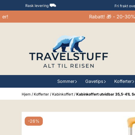
Hopp til innhold
⛟
Rask levering
Fri frakt ov
Rabatt! 🎁 - 20-30% på 
Sommer
Gavetips
Kofferter
Hjem
/
Kofferter
/
Kabinkoffert
/
Kabinkoffert utvidbar 35,5-41L 
-26%