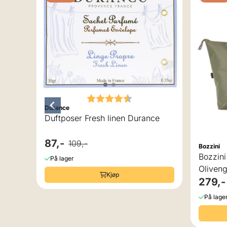
Karakter:
4.5 av 5 mulige
Durance
Duftposer Fresh linen Durance
v 5 mulige
87,-
109,-
Bozzini
Bozzini
På lager
n
Oliven
Kjøp
279,-
På lage