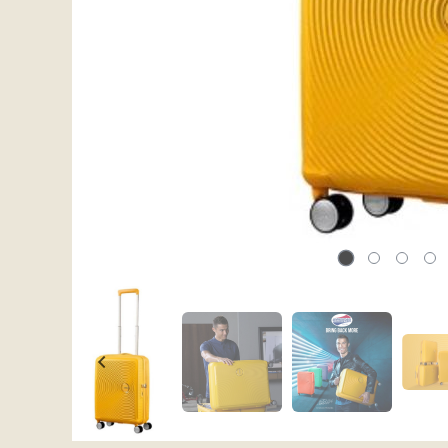
Karakter:
4.0 av 5 mulige
Praktisk skittentøypose
Samsonite Ecodiver
- Go Travel
Teknologi-mappe
153,-
671,-
219,-
849,-
På lager
På lager
Kjøp
Kjøp