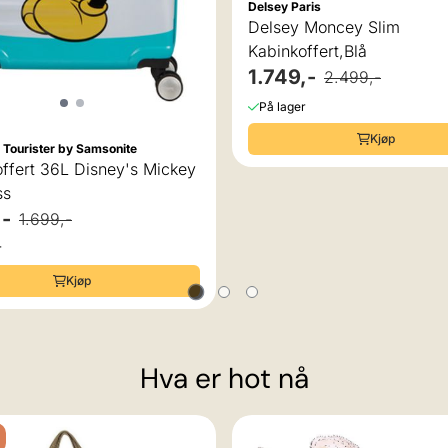
Delsey Paris
Delsey Moncey Slim
Kabinkoffert,Blå
1.749,-
2.499,-
På lager
Kjøp
 Tourister by Samsonite
ffert 36L Disney's Mickey
ss
,-
1.699,-
r
Kjøp
Hva er hot nå