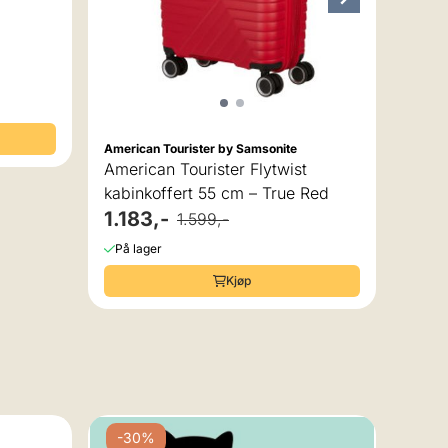
American Tourister by Samsonite
American Tourister Flytwist
kabinkoffert 55 cm – True Red
1.183,-
1.599,-
På lager
Kjøp
-30%
-2