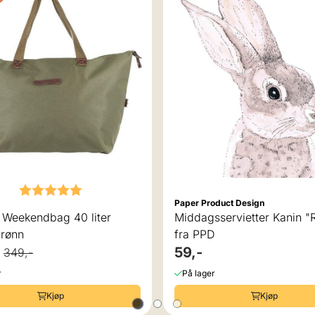
Karakter:
5.0 av 5 mulige
Paper Product Design
 Weekendbag 40 liter
Middagsservietter Kanin "
grønn
fra PPD
59,-
349,-
r
På lager
Kjøp
Kjøp