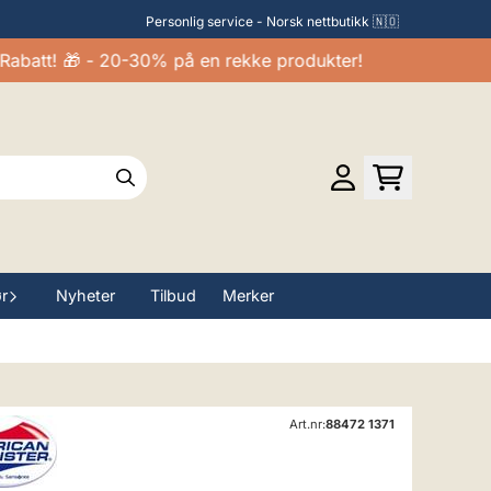
Personlig service - Norsk nettbutikk 🇳🇴
att! 🎁 - 20-30% på en rekke produkter!
ør
Nyheter
Tilbud
Merker
Art.nr:
88472 1371