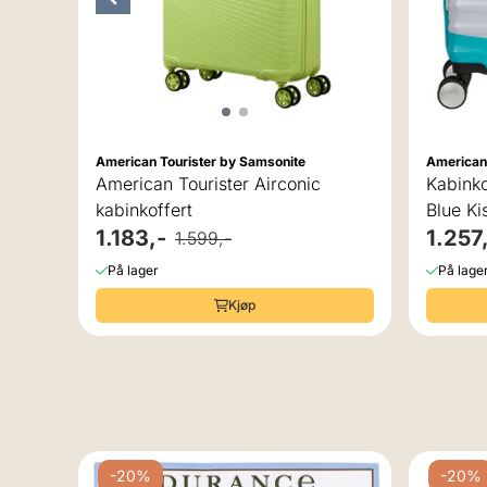
American Tourister by Samsonite
American
American Tourister Airconic
Kabinko
kabinkoffert
Blue Ki
1.183,-
1.257
1.599,-
På lager
På lage
Kjøp
-20%
-20%