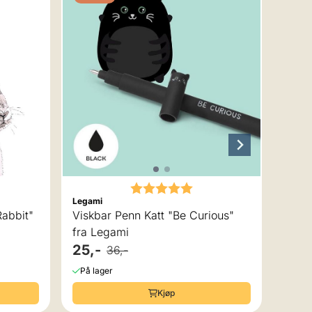
Karakter:
5.0 av 5 mulige
Legami
Flåkly
Rabbit"
Viskbar Penn Katt "Be Curious"
Flåkl
fra Legami
& Sol
25,-
224
36,-
På lager
På la
Kjøp