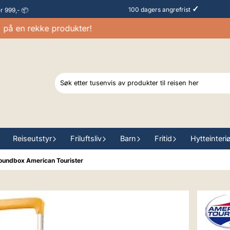
✓
100 dagers angrefrist
er 999,- 📦
en rekke produkter!
Rab
Reiseutstyr
Friluftsliv
Barn
Fritid
Hytteinteri
Soundbox American Tourister