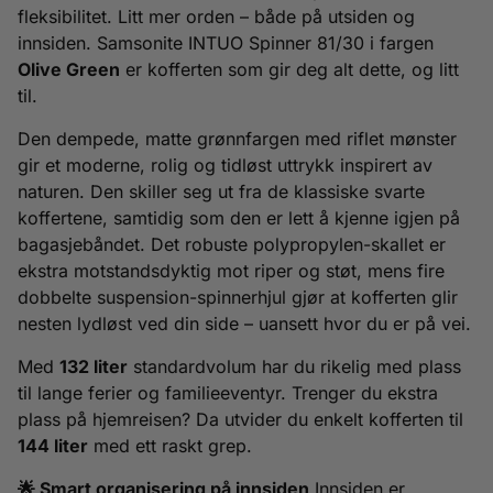
fleksibilitet. Litt mer orden – både på utsiden og
innsiden. Samsonite INTUO Spinner 81/30 i fargen
Olive Green
er kofferten som gir deg alt dette, og litt
til.
Den dempede, matte grønnfargen med riflet mønster
gir et moderne, rolig og tidløst uttrykk inspirert av
naturen. Den skiller seg ut fra de klassiske svarte
koffertene, samtidig som den er lett å kjenne igjen på
bagasjebåndet. Det robuste polypropylen-skallet er
ekstra motstandsdyktig mot riper og støt, mens fire
dobbelte suspension-spinnerhjul gjør at kofferten glir
nesten lydløst ved din side – uansett hvor du er på vei.
Med
132 liter
standardvolum har du rikelig med plass
til lange ferier og familieeventyr. Trenger du ekstra
plass på hjemreisen? Da utvider du enkelt kofferten til
144 liter
med ett raskt grep.
🌟 Smart organisering på innsiden
Innsiden er