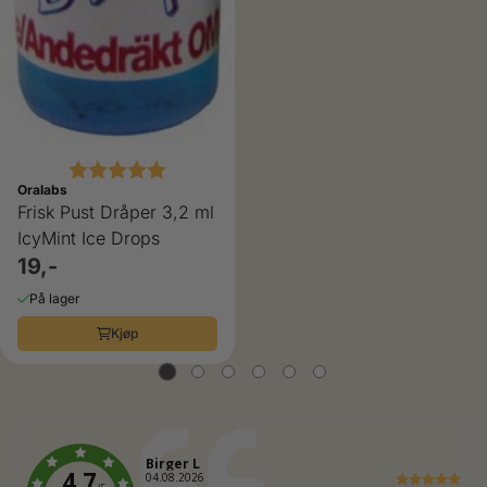
Karakter:
5.0 av 5 mulige
Oralabs
Frisk Pust Dråper 3,2 ml
IcyMint Ice Drops
19,-
På lager
Kjøp
Forfatter:
Birger L
4.7
Dato:
04.08.2026