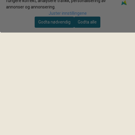
KUNDESERVICE
fungere korrekt, analysere trafikk, personalisering av
annonser og annonsering.
Levering
Juster innstillingene
Retur
Godta nødvendig
Godta alle
Kontakt
FAQ
Om oss
Personvern
TRYGG HANDEL
✔ Norsk nettbutikk
✔ Fri frakt over 999,-
✔ 100 dagers åpent kjøp