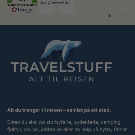
/5
Tekst:
Som forventet! 👍
BASERT PÅ 258 STEMMER
Bytt
Bytt
Bytt
Bytt
til
til
til
til
#
#
#
#
testimonial
testimonial
testimonia
testimo
Alt du trenger til reisen – samlet på ett sted.
Enten du skal på storbyferie, sydenferie, camping,
fjelltur, cruise, jobbreise eller en helg på hytta, finner