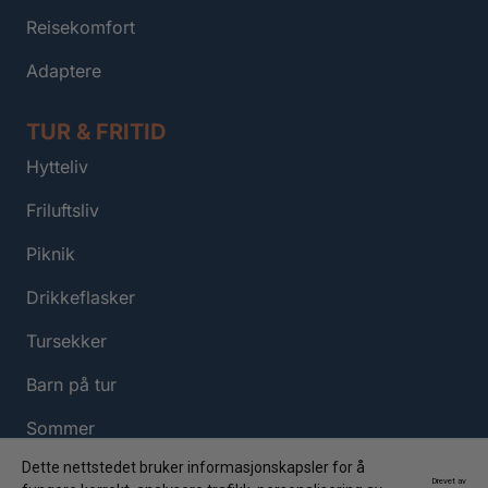
Reisekomfort
Adaptere
TUR & FRITID
Hytteliv
Friluftsliv
Piknik
Drikkeflasker
Tursekker
Barn på tur
Sommer
Dette nettstedet bruker informasjonskapsler for å
Drevet av