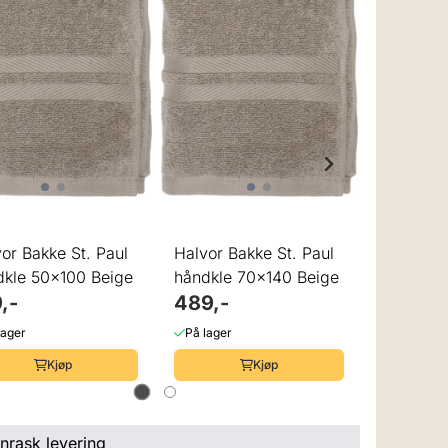
lige
Halvor B
håndkle 
sand
489,-
or Bakke St. Paul
Halvor Bakke St. Paul
På lager
dkle 50x100 Beige
håndkle 70x140 Beige
,-
489,-
lager
På lager
Kjøp
Kjøp
nrask levering