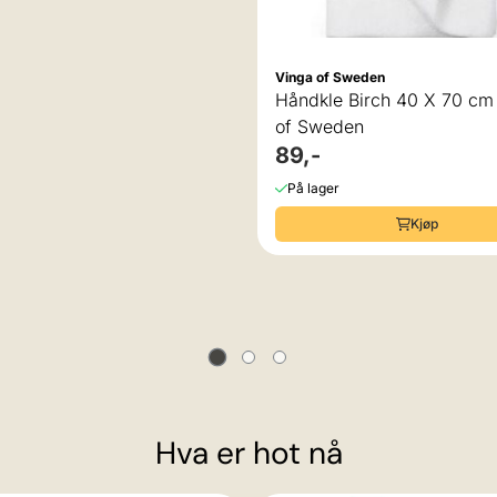
 Sweden
Vinga of Sweden
 Birch 90 X 150 cm, grønn
Håndkle Birch 40 X 70 cm
of Sweden
of Sweden
89,-
r
På lager
Kjøp
Kjøp
Hva er hot nå