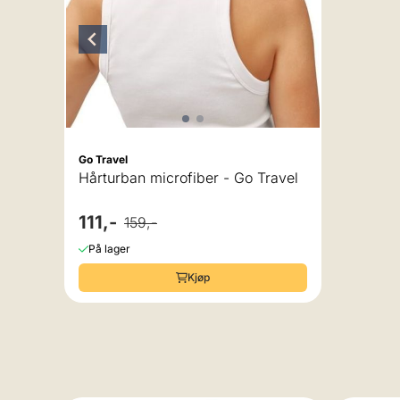
Vinga of
Håndkle
Vinga 
299,-
På lage
Go Travel
Hårturban microfiber - Go Travel
111,-
159,-
På lager
Kjøp