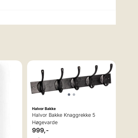
Halvor
Halvo
50x5
449
Karakter:
5.0 av 5 mulige
På la
Halvor Bakke
Halvor Bakke Knaggrekke 5
Høgevarde
999,-