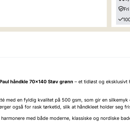
Fri
100
 Paul håndkle 70x140 Støv grønn
– et tidløst og eksklusivt
té med en fyldig kvalitet på 500 gsm, som gir en silkemyk
ger også for rask tørketid, slik at håndkleet holder seg fr
å harmonere med både moderne, klassiske og nordiske bader