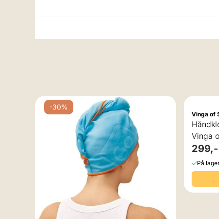
-30%
 Hvit