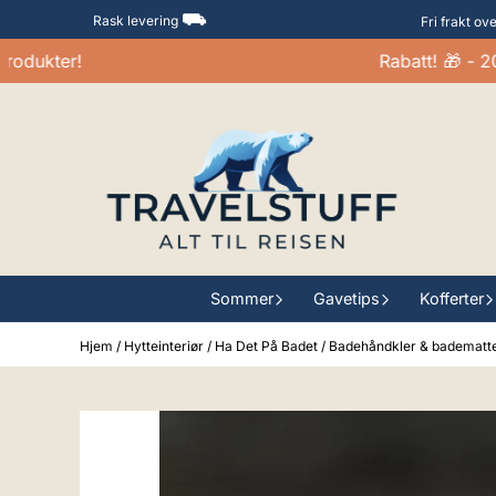
Hopp til innhold
⛟
Rask levering
Fri frakt ov
kter!
Rabatt! 🎁 - 20-30
Sommer
Gavetips
Kofferter
Hjem
/
Hytteinteriør
/
Ha Det På Badet
/
Badehåndkler & badematt