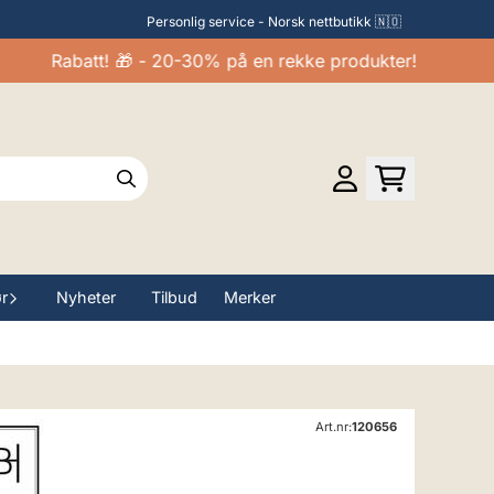
Personlig service - Norsk nettbutikk 🇳🇴
Rabatt! 🎁 - 20-30% på en rekke produkter!
ør
Nyheter
Tilbud
Merker
Art.nr:
120656