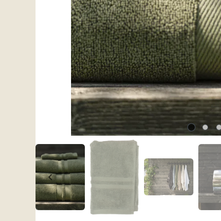
Halvor Bakke St. Paul
Halvor Bakke St. Paul
håndkle 50x100 Beige
håndkle 70x140 Beige
199,-
489,-
På lager
På lager
Kjøp
Kjøp