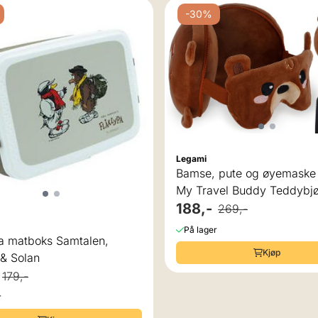
-30%
Karakter:
4.3
Legami
Bamse, pute og øyemaske i ett
My Travel Buddy Teddybj
188,-
269,-
Karakter:
5.0 av 5 mulige
På lager
pa matboks Samtalen,
Kjøp
& Solan
179,-
r