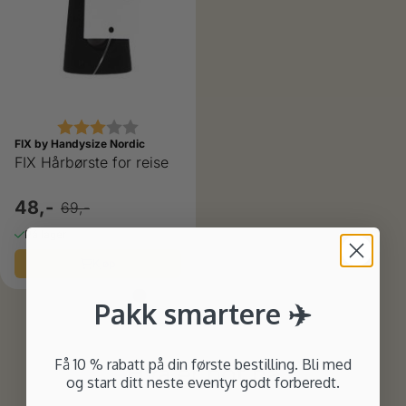
Karakter:
3.0 av 5 mulige
FIX by Handysize Nordic
FIX Hårbørste for reise
48,-
69,-
På lager
Kjøp
Pakk smartere ✈️
Få 10 % rabatt på din første bestilling. Bli med
Hva er hot nå
og start ditt neste eventyr godt forberedt.