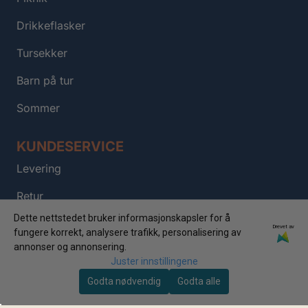
Drikkeflasker
Tursekker
Barn på tur
Sommer
KUNDESERVICE
Levering
Retur
Dette nettstedet bruker informasjonskapsler for å
Kontakt
Drevet av
fungere korrekt, analysere trafikk, personalisering av
annonser og annonsering.
FAQ
Juster innstillingene
Om oss
Godta nødvendig
Godta alle
Personvern