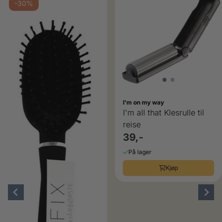
-30%
I'm on my way
I'm all that Klesrulle til
reise
39,-
På lager
Kjøp