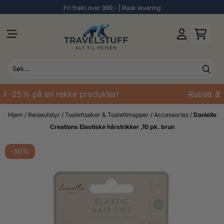
Fri frakt over 999,- | Rask levering
Hopp til innhold
 -25% på en rekke produkter!
Rabatt 🎁 
Hjem
/
Reiseutstyr
/
Toalettsaker & Toalettmapper
/
Accessories
/
Danielle
Creations Elastiske hårstrikker ,10 pk. brun
-30%