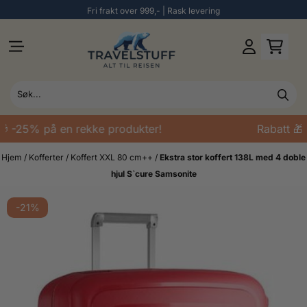
Fri frakt over 999,- | Rask levering
Hopp til innhold
 -25% på en rekke produkter!
Rabatt 🎁 
Hjem
/
Kofferter
/
Koffert XXL 80 cm++
/
Ekstra stor koffert 138L med 4 doble
hjul S`cure Samsonite
-21%