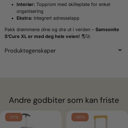
Interiør:
Topprom med skilleplate for enkel
organisering
Ekstra:
Integrert adresselapp
Pakk drømmene dine og dra ut i verden –
Samsonite
S’Cure XL er med deg hele veien!
🌎🚀
Produktegenskaper
Andre godbiter som kan friste
ulige
-21%
-26%