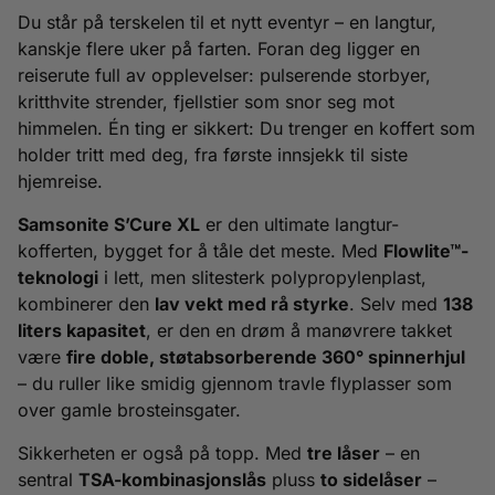
Du står på terskelen til et nytt eventyr – en langtur,
kanskje flere uker på farten. Foran deg ligger en
reiserute full av opplevelser: pulserende storbyer,
kritthvite strender, fjellstier som snor seg mot
himmelen. Én ting er sikkert: Du trenger en koffert som
holder tritt med deg, fra første innsjekk til siste
hjemreise.
Samsonite S’Cure XL
er den ultimate langtur-
kofferten, bygget for å tåle det meste. Med
Flowlite™-
teknologi
i lett, men slitesterk polypropylenplast,
kombinerer den
lav vekt med rå styrke
. Selv med
138
liters kapasitet
, er den en drøm å manøvrere takket
være
fire doble, støtabsorberende 360° spinnerhjul
– du ruller like smidig gjennom travle flyplasser som
over gamle brosteinsgater.
Sikkerheten er også på topp. Med
tre låser
– en
sentral
TSA-kombinasjonslås
pluss
to sidelåser
–