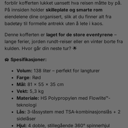
forblir kofferten lukket uansett hva reisen måtte by på.
På innsiden holder
skilleplate og smarte rom
eiendelene dine organisert, slik at du finner alt fra
badetøy til formelle antrekk uten å lete i kaos.
Denne kofferten er
laget for de store eventyrene
–
lange ferier, jorden rundt-reiser eller en vinter borte fra
kulden. Hvor går din neste tur? 🌟
🛄
Spesifikasjoner:
Volum:
138 liter – perfekt for langturer
Farge
: Rød
Mål:
81 x 55 x 35 cm
Vekt:
5,3 kg
Materiale:
HS Polypropylen med Flowlite™-
teknologi
Lås:
3-låssystem med TSA-kombinasjonslås + 2
sidelåser
Hjul:
4 doble, stillegående 360° spinnerhjul