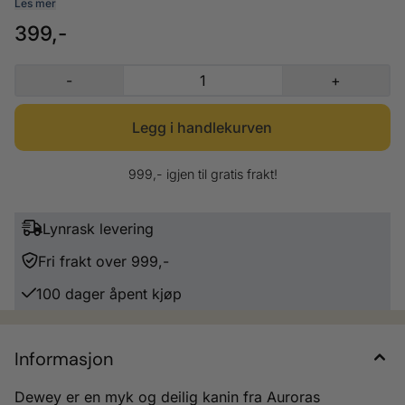
er en perfekt gave til baby shower, bursdag, dåp eller gave til nye
Les mer
foreldre. Dewey kanin er ikke bare for babyer, men kan gis som gave til
399,-
enhver anledning. Størrelse: 32cm
-
+
999,- igjen til gratis frakt!
Lynrask levering
Fri frakt over 999,-
100 dager åpent kjøp
Informasjon
Dewey
er en myk og deilig kanin fra Auroras