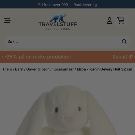
Fri frakt over 999,- | Rask levering
Hopp til innhold
 -25% på en rekke produkter!
Rabatt 🎁 
Hjem
/
Barn
/
Gaver til barn
/
Kosebamser
/
Ebba - Kanin Dewey Hvit 32 cm