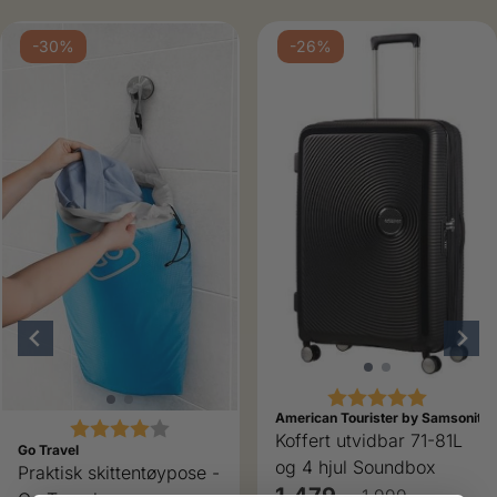
-30%
-26%
Karakter:
5.0 av 5
American Tourister by Samsonite
Karakter:
4.0 av 5 mulige
Koffert utvidbar 71-81L
Go Travel
og 4 hjul Soundbox
Praktisk skittentøypose -
1.479,-
1.999,-