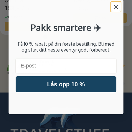
Go Travel
153,-
219,-
På lager
På lager
Kjøp
Pakk smartere ✈️
Kjøp
Få 10 % rabatt på din første bestilling. Bli med
og start ditt neste eventyr godt forberedt.
Email
Forfatter:
Birger L
4.7
Dato:
04.08.2026
/5
Tekst:
Som forventet! 👍
BASERT PÅ 258 STEMMER
Lås opp 10 %
Bytt
Bytt
Bytt
Bytt
til
til
til
til
#
#
#
#
testimonial
testimonial
testimonia
testimo