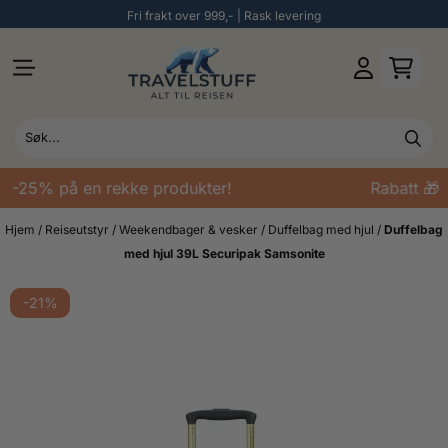
Fri frakt over 999,- | Rask levering
Hopp til innhold
 -25% på en rekke produkter!
Rabatt 🎁 
Hjem
/
Reiseutstyr
/
Weekendbager & vesker
/
Duffelbag med hjul
/
Duffelbag
med hjul 39L Securipak Samsonite
-21%