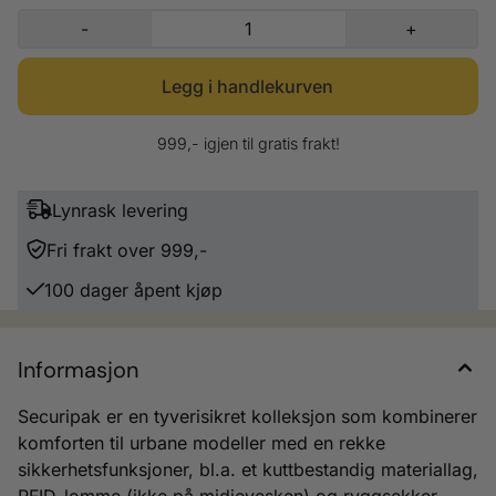
håndbagsje hos de fleste flyselskap. Fagre: Blå.
-
+
999,- igjen til gratis frakt!
Lynrask levering
Fri frakt over 999,-
100 dager åpent kjøp
Informasjon
Securipak er en tyverisikret kolleksjon som kombinerer
komforten til urbane modeller med en rekke
sikkerhetsfunksjoner, bl.a. et kuttbestandig materiallag,
RFID-lomme (ikke på midjevesken) og ryggsekker