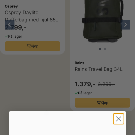
Osprey
Osprey Daylite
Duffelbag med hjul 85L
2.799,-
På lager
Kjøp
Rains
Rains Travel Bag 34L
1.379,-
2.299,-
På lager
Kjøp