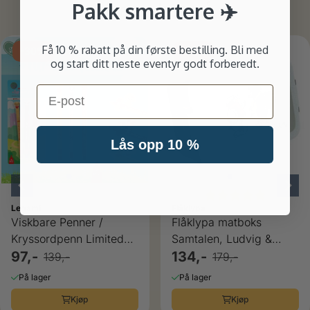
Hva er hot nå
Pakk smartere ✈️
ulige
Få 10 % rabatt på din første bestilling. Bli med
-30%
-25%
og start ditt neste eventyr godt forberedt.
Email
Lås opp 10 %
Karakter:
5.0 av 5
Legami
Flåklypa
Viskbare Penner /
Flåklypa matboks
Kryssordpenn Limited
Samtalen, Ludvig &
Etd 3 pk Hunder
97,-
Solan
134,-
139,-
179,-
På lager
På lager
Kjøp
Kjøp