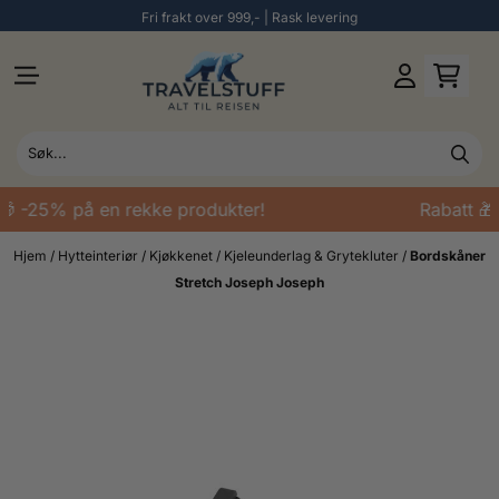
Fri frakt over 999,- | Rask levering
Hopp til innhold
🎁 -25% på en rekke produkter!
Rabatt 🎁
Hjem
/
Hytteinteriør
/
Kjøkkenet
/
Kjeleunderlag & Grytekluter
/
Bordskåner
Stretch Joseph Joseph