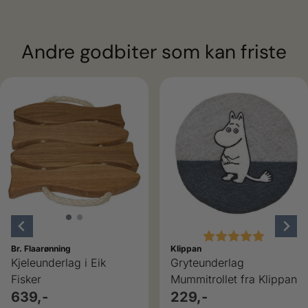
Andre godbiter som kan friste
ulige
Karakter:
5.0 av 5
Br. Flaarønning
Klippan
Kjeleunderlag i Eik
Gryteunderlag
Fisker
Mummitrollet fra Klippan
639,-
229,-