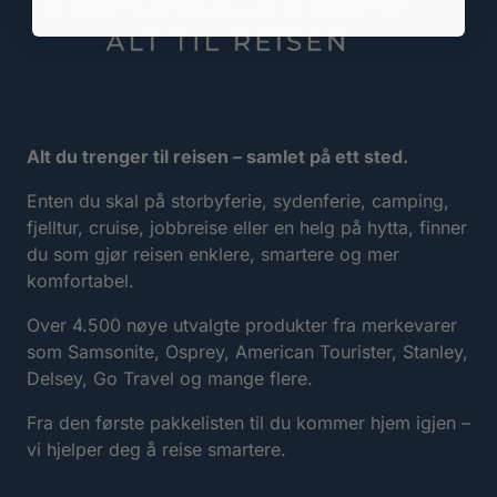
Alt du trenger til reisen – samlet på ett sted.
Enten du skal på storbyferie, sydenferie, camping,
fjelltur, cruise, jobbreise eller en helg på hytta, finner
du som gjør reisen enklere, smartere og mer
komfortabel.
Over 4.500 nøye utvalgte produkter fra merkevarer
som Samsonite, Osprey, American Tourister, Stanley,
Delsey, Go Travel og mange flere.
Fra den første pakkelisten til du kommer hjem igjen –
vi hjelper deg å reise smartere.