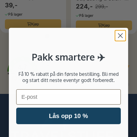
Colgate
39,-
350 ml
224,-
299,-
På lager
På lager
Kjøp
Kjøp
Pakk smartere ✈️
Forfatter:
Birger L
4.7
Dato:
04.08.2026
/5
Tekst:
Som forventet! 👍
Få 10 % rabatt på din første bestilling. Bli med
BASERT PÅ 258 STEMMER
og start ditt neste eventyr godt forberedt.
Bytt
Bytt
Bytt
Bytt
til
til
til
til
Email
#
#
#
#
testimonial
testimonial
testimonia
testimo
Lås opp 10 %