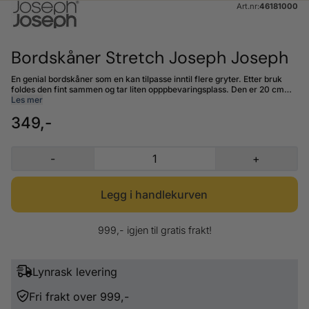
Art.nr:
46181000
Bordskåner Stretch Joseph Joseph
En genial bordskåner som en kan tilpasse inntil flere gryter. Etter bruk
foldes den fint sammen og tar liten opppbevaringsplass. Den er 20 cm
lang, 5 cm bred og 1,5 cm høy. Utslått er den 60 cm lang. Laget av silikon
Les mer
og nylon. Tåler vask i oppvaskmaskin.
349,-
-
+
999,- igjen til gratis frakt!
Lynrask levering
Fri frakt over 999,-