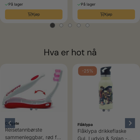
På lager
På lager
Kjøp
Kjøp
Hva er hot nå
-25%
Colgate
Flåklypa
Reisetannbørste
Flåklypa drikkeflaske
sammenleggbar, rød fra
Gul, Ludvig & Solan -