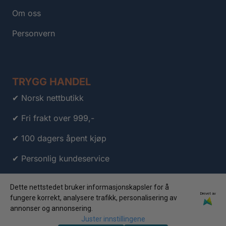
Om oss
Personvern
TRYGG HANDEL
✔ Norsk nettbutikk
✔ Fri frakt over 999,-
✔ 100 dagers åpent kjøp
✔ Personlig kundeservice
✔ Klarna
Dette nettstedet bruker informasjonskapsler for å
Drevet av
✔ Vipps
fungere korrekt, analysere trafikk, personalisering av
annonser og annonsering.
Juster innstillingene