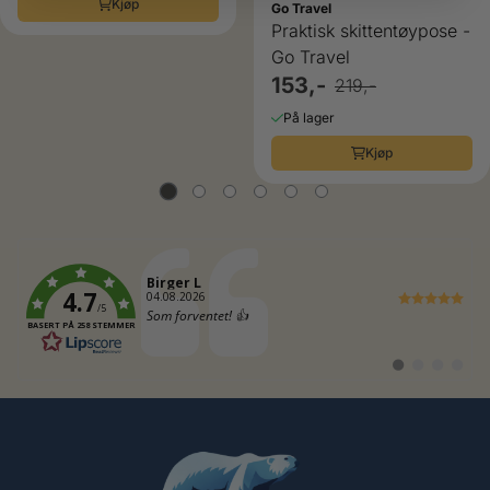
Kjøp
Go Travel
Praktisk skittentøypose -
Go Travel
153,-
219,-
På lager
Kjøp
Forfatter:
Birger L
4.7
Dato:
04.08.2026
/5
Tekst:
Som forventet! 👍
BASERT PÅ 258 STEMMER
Bytt
Bytt
Bytt
Bytt
til
til
til
til
#
#
#
#
testimonial
testimonial
testimonia
testimo