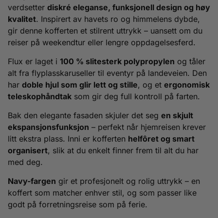
verdsetter
diskré eleganse, funksjonell design og høy
kvalitet
. Inspirert av havets ro og himmelens dybde,
gir denne kofferten et stilrent uttrykk – uansett om du
reiser på weekendtur eller lengre oppdagelsesferd.
Flux er laget i
100 % slitesterk polypropylen
og tåler
alt fra flyplasskaruseller til eventyr på landeveien. Den
har
doble hjul som glir lett og stille
, og et
ergonomisk
teleskophåndtak
som gir deg full kontroll på farten.
Bak den elegante fasaden skjuler det seg
en skjult
ekspansjonsfunksjon
– perfekt når hjemreisen krever
litt ekstra plass. Inni er kofferten
helfôret og smart
organisert
, slik at du enkelt finner frem til alt du har
med deg.
Navy-fargen
gir et profesjonelt og rolig uttrykk – en
koffert som matcher enhver stil, og som passer like
godt på forretningsreise som på ferie.