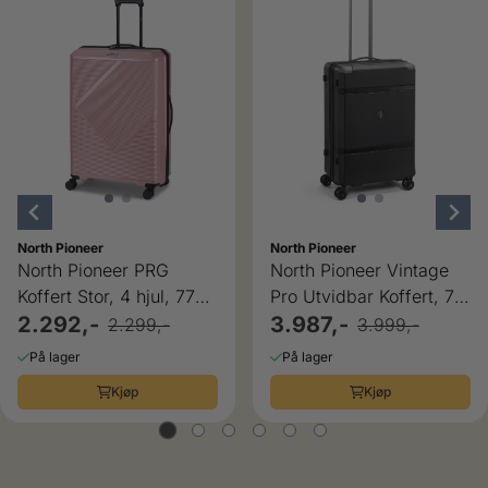
North Pioneer
North Pioneer
North Pioneer PRG
North Pioneer Vintage
Koffert Stor, 4 hjul, 77
Pro Utvidbar Koffert, 76
cm, 105L
2.292,-
cm, 102/112L, Sort
3.987,-
2.299,-
3.999,-
På lager
På lager
Kjøp
Kjøp