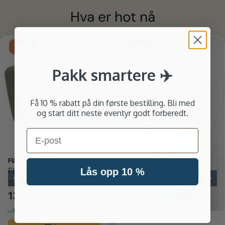
Hva er hot nå
ulige
-25%
-30%
Pakk smartere ✈️
Få 10 % rabatt på din første bestilling. Bli med
og start ditt neste eventyr godt forberedt.
Email
Karakter:
5.0 av 5 mulige
Flåklypa
Flåklypa matboks
Lås opp 10 %
Samtalen, Ludvig &
Solan
134,-
179,-
På lager
Karakter:
4.0 av 5