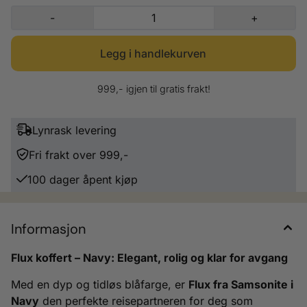
uttrykk – en koffert som matcher enhver stil, og som passer like godt på
-
+
forretningsreise som på ferie. Spesifikasjoner: – Volum: 100–115 liter –
Størrelse: 75 x 55 x 31 cm (utvidet: 75 x 55 x 35 cm) – Vekt: 3,9 kg –
Materiale: 100 % polypropylen (Propex, Tyskland) – Hjul: 4 doble hjul –
Garanti: 5 års global garanti Flux – for deg som reiser smart, stilig og
sømløst.
999,- igjen til gratis frakt!
Lynrask levering
Fri frakt over 999,-
100 dager åpent kjøp
Informasjon
Flux koffert – Navy: Elegant, rolig og klar for avgang
Med en dyp og tidløs blåfarge, er
Flux fra Samsonite i
Navy
den perfekte reisepartneren for deg som