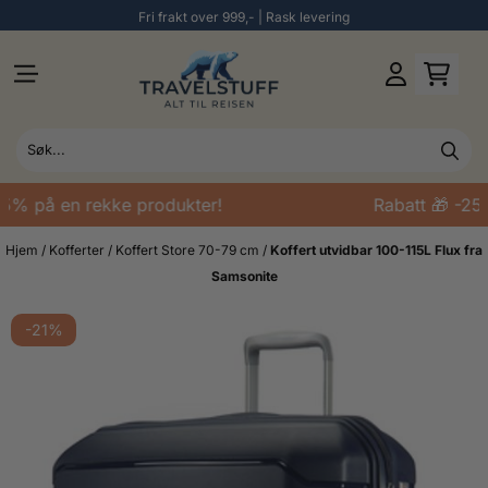
Fri frakt over 999,- | Rask levering
Hopp til innhold
5% på en rekke produkter!
Rabatt 🎁 -25%
Hjem
/
Kofferter
/
Koffert Store 70-79 cm
/
Koffert utvidbar 100-115L Flux fra
Samsonite
-21%