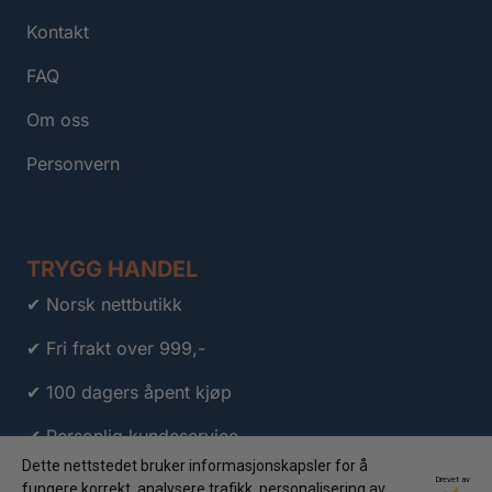
Kontakt
FAQ
Om oss
Personvern
TRYGG HANDEL
✔ Norsk nettbutikk
✔ Fri frakt over 999,-
✔ 100 dagers åpent kjøp
✔ Personlig kundeservice
Dette nettstedet bruker informasjonskapsler for å
✔ Klarna
Drevet av
fungere korrekt, analysere trafikk, personalisering av