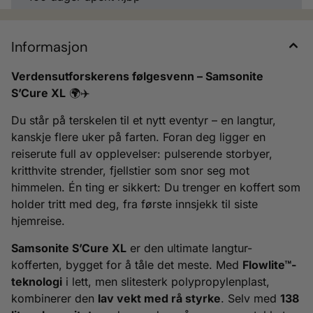
Informasjon
Verdensutforskerens følgesvenn – Samsonite
S’Cure XL
🌍✈️
Du står på terskelen til et nytt eventyr – en langtur,
kanskje flere uker på farten. Foran deg ligger en
reiserute full av opplevelser: pulserende storbyer,
kritthvite strender, fjellstier som snor seg mot
himmelen. Én ting er sikkert: Du trenger en koffert som
holder tritt med deg, fra første innsjekk til siste
hjemreise.
Samsonite S’Cure XL
er den ultimate langtur-
kofferten, bygget for å tåle det meste. Med
Flowlite™-
teknologi
i lett, men slitesterk polypropylenplast,
kombinerer den
lav vekt med rå styrke
. Selv med
138