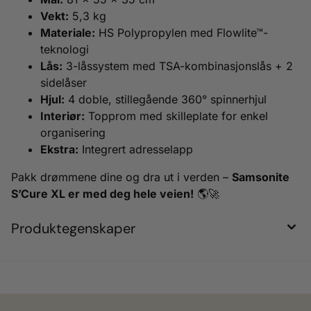
Vekt:
5,3 kg
Materiale:
HS Polypropylen med Flowlite™-
teknologi
Lås:
3-låssystem med TSA-kombinasjonslås + 2
sidelåser
Hjul:
4 doble, stillegående 360° spinnerhjul
Interiør:
Topprom med skilleplate for enkel
organisering
Ekstra:
Integrert adresselapp
Pakk drømmene dine og dra ut i verden –
Samsonite
S’Cure XL er med deg hele veien!
🌎🚀
Produktegenskaper