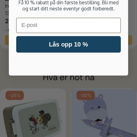
Få 10 % rabatt på din første bestilling. Bli med
Intuo EXP koffert 81cm
Samsonite Magnum
og start ditt neste eventyr godt forberedt.
132/144L Olive
ECO hard stor XL
Email
green|Samsonite
2.922,-
koffert 81 cm 4 hjul
2.843,-
3.699,-
3.599,-
Navy
På lager
På lager
Kjøp
Kjøp
Lås opp 10 %
Hva er hot nå
ulige
-25%
-30%