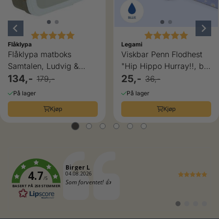
Karakter:
5.0 av 5 mulige
Karakter:
5.0 av 5
Flåklypa
Legami
Flåklypa matboks
Viskbar Penn Flodhest
Samtalen, Ludvig &
"Hip Hippo Hurray!!, blå
Solan
134,-
Legami
25,-
179,-
36,-
På lager
På lager
Kjøp
Kjøp
Forfatter:
Birger L
4.7
Dato:
04.08.2026
/5
Tekst:
Som forventet! 👍
BASERT PÅ 258 STEMMER
Bytt
Bytt
Bytt
Bytt
til
til
til
til
#
#
#
#