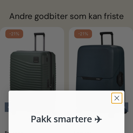
Andre godbiter som kan friste
-21%
-21%
Pakk smartere ✈️
Samsonite
Samsonite