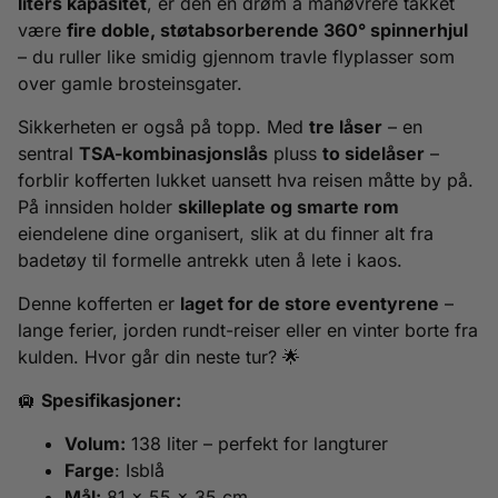
liters kapasitet
, er den en drøm å manøvrere takket
være
fire doble, støtabsorberende 360° spinnerhjul
– du ruller like smidig gjennom travle flyplasser som
over gamle brosteinsgater.
Sikkerheten er også på topp. Med
tre låser
– en
sentral
TSA-kombinasjonslås
pluss
to sidelåser
–
forblir kofferten lukket uansett hva reisen måtte by på.
På innsiden holder
skilleplate og smarte rom
eiendelene dine organisert, slik at du finner alt fra
badetøy til formelle antrekk uten å lete i kaos.
Denne kofferten er
laget for de store eventyrene
–
lange ferier, jorden rundt-reiser eller en vinter borte fra
kulden. Hvor går din neste tur? 🌟
🛄
Spesifikasjoner:
Volum:
138 liter – perfekt for langturer
Farge
: Isblå
Mål:
81 x 55 x 35 cm