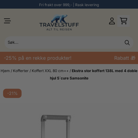
Fri frakt over 999,- | Rask levering
Hopp til innhold
 -25% på en rekke produkter!
Rabatt 🎁 -
Hjem
/
Kofferter
/
Koffert XXL 80 cm++
/
Ekstra stor koffert 138L med 4 doble
hjul S`cure Samsonite
-21%