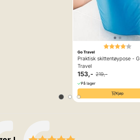
pa matboks Samtalen,
& Solan
179,-
r
Kjøp
Karakter:
4.0
Go Travel
Praktisk skittentøypose - 
Travel
153,-
219,-
På lager
Kjøp
fatter:
ger L