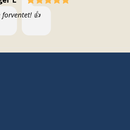
t:
forventet! 👍