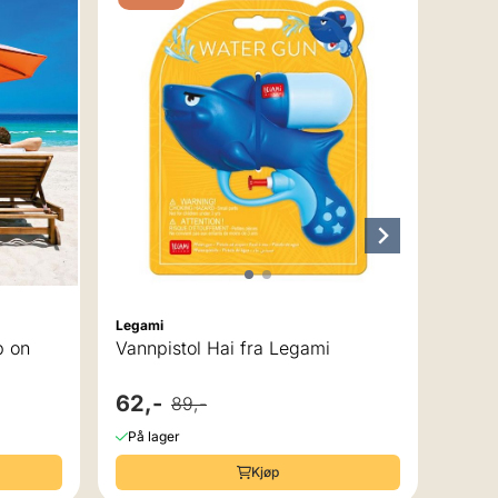
Legam
Bade
Bloo
90,
På la
Legami
p on
Vannpistol Hai fra Legami
62,-
89,-
På lager
Kjøp