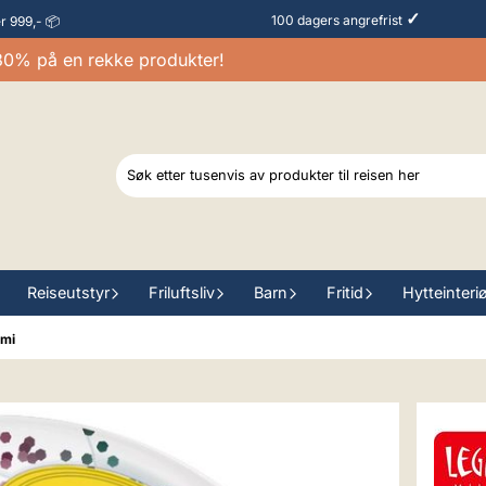
✓
100 dagers angrefrist
er 999,- 📦
 på en rekke produkter!
Reiseutstyr
Friluftsliv
Barn
Fritid
Hytteinteri
ami