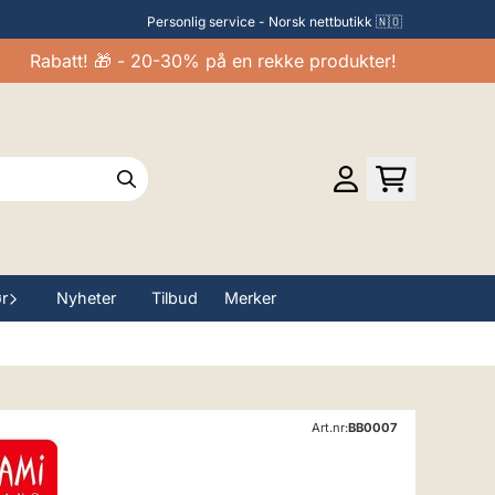
Personlig service - Norsk nettbutikk 🇳🇴
Rabatt! 🎁 - 20-30% på en rekke produkter!
ør
Nyheter
Tilbud
Merker
Art.nr:
BB0007