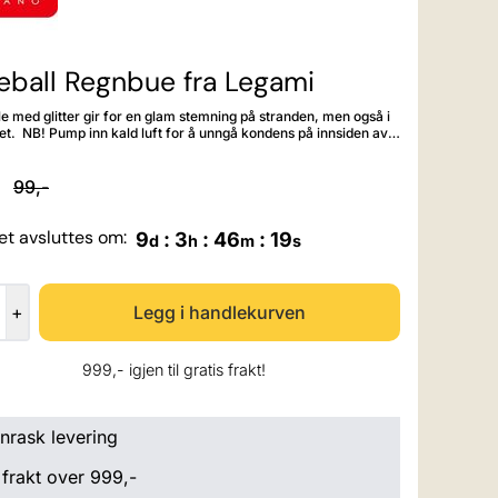
eball Regnbue fra Legami
e med glitter gir for en glam stemning på stranden, men også i
ndens på innsiden av
ballen. Størrelse oppblåst: O 40 cm Materiale: PVC
99,-
et avsluttes om:
9
:
3
:
46
:
17
d
h
m
s
+
999,- igjen til gratis frakt!
nrask levering
 frakt over 999,-