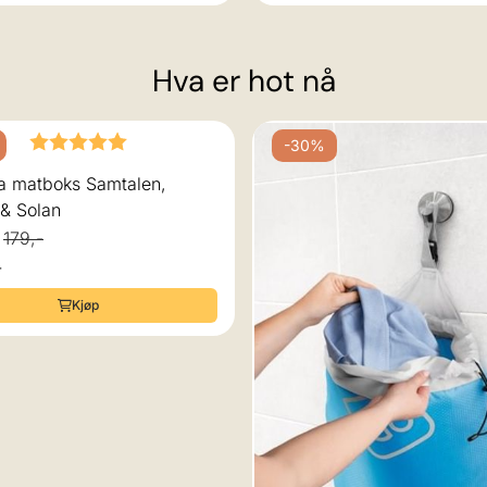
Hva er hot nå
-30%
Karakter:
5.0 av 5 mulige