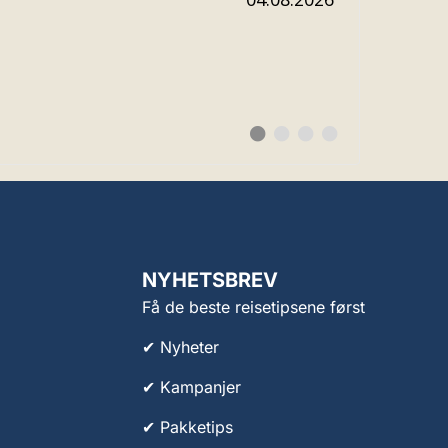
Bytt
Bytt
Bytt
Bytt
til
til
til
til
#
#
#
#
testimonial
testimonial
testimonial
testimonial
NYHETSBREV
Få de beste reisetipsene først
✔ Nyheter
✔ Kampanjer
✔ Pakketips