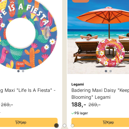
Legami
g Maxi "Life Is A Fiesta" -
Badering Maxi Daisy "Kee
Blooming" Legami
188,-
269,-
269,-
r
På lager
Kjøp
Kjøp