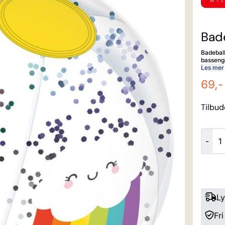
Bad
Badeball
bassenget. NB! Pump inn kald luft for å unngå ko
Les mer
69,-
Tilbud
-
Ly
Fri