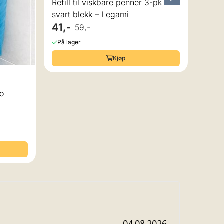
Refill til viskbare penner 3-pk
svart blekk – Legami
41,-
59,-
På lager
Kjøp
 av 5 mulige
Go
Dato:
04.08.2026