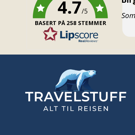
4.7
/5
Teks
Som 
BASERT PÅ 258 STEMMER