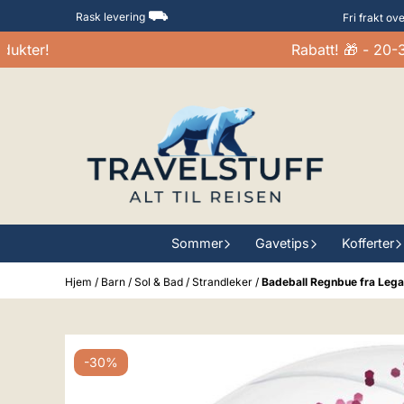
Hopp til innhold
⛟
Rask levering
Fri frakt ov
er!
Rabatt! 🎁 - 20-30%
Sommer
Gavetips
Kofferter
Hjem
/
Barn
/
Sol & Bad
/
Strandleker
/
Badeball Regnbue fra Leg
-30%