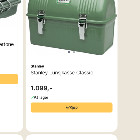
 av 5 mulige
ertone
Stanley
Stanley Lunsjkasse Classic
1.099,-
På lager
Kjøp