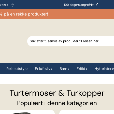
✓
100 dagers angrefrist
er 999,- 📦
å en rekke produkter!
Ra
Reiseutstyr
Friluftsliv
Barn
Fritid
Hytteinteri
Turtermoser & Turkopper
Populært i denne kategorien