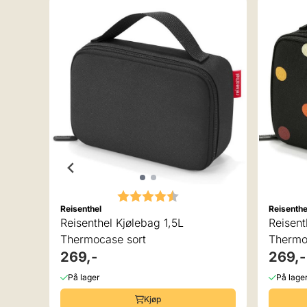
v 5 mulige
Karakter:
4.8 av 5 mulige
Reisenthel
Reisenthe
Reisenthel Kjølebag 1,5L
Reisent
Thermocase sort
Thermo
269,-
269,-
På lager
På lage
Kjøp