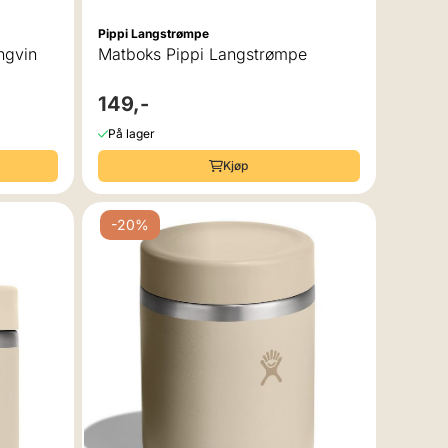
Pippi Langstrømpe
ngvin
Matboks Pippi Langstrømpe
149,-
På lager
Kjøp
-20%