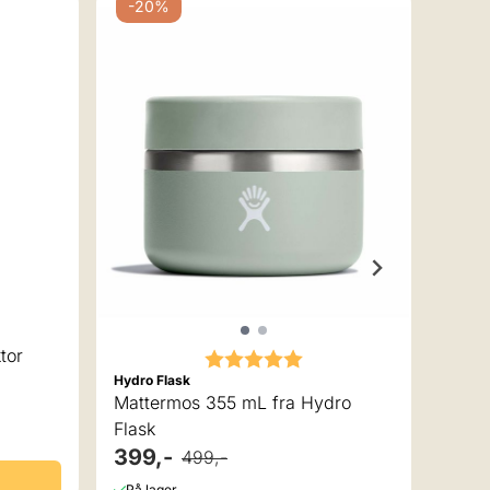
-20%
 av 5 mulige
Stanle
tor
Stan
Karakter:
5.0 av 5 mulige
Hydro Flask
Mattermos 355 mL fra Hydro
599
Flask
På la
399,-
499,-
På lager