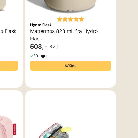
Karakter:
5.0 av 5 mulige
Hydro Flask
o Flask
Mattermos 828 mL fra Hydro
Flask
503,-
629,-
På lager
Kjøp