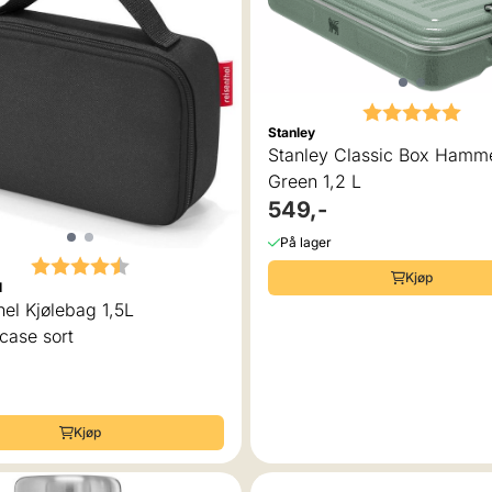
Karakter:
5.0
Stanley
Stanley Classic Box Hamm
Green 1,2 L
549,-
På lager
Karakter:
4.8 av 5 mulige
Kjøp
l
hel Kjølebag 1,5L
case sort
Kjøp