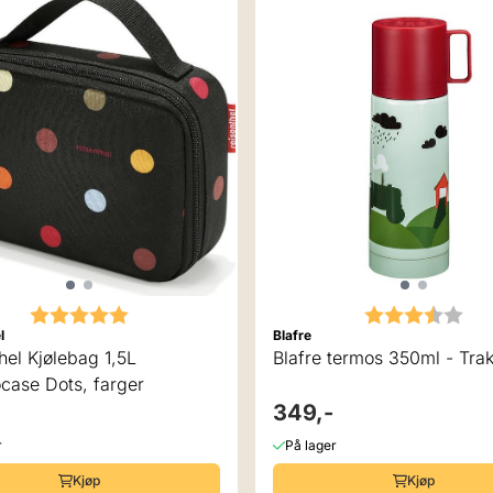
Karakter:
5.0 av 5 mulige
Karakter:
3.5
l
Blafre
hel Kjølebag 1,5L
Blafre termos 350ml - Trak
case Dots, farger
349,-
r
På lager
Kjøp
Kjøp