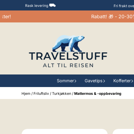
Hopp til innhold
⛟
Rask levering
Fri frakt ov
!
Rabatt! 🎁 - 20-30% p
Sommer
Gavetips
Kofferter
Hjem
/
Friluftsliv
/
Turkjøkken
/
Mattermos & -oppbevaring