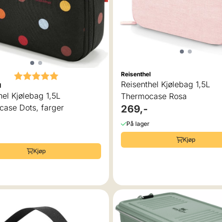
Karakter:
5.0 av 5 mulige
Reisenthel
Reisenthel Kjølebag 1,5L
l
hel Kjølebag 1,5L
Thermocase Rosa
ase Dots, farger
269,-
På lager
Kjøp
Kjøp