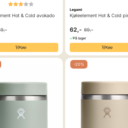
Karakter:
3.0 av 5 mulige
Legami
ement Hot & Cold avokado
Kjøleelement Hot & Cold pi
62,-
89,-
89,-
På lager
Kjøp
Kjøp
-20%