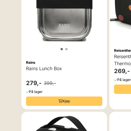
Reisenthe
Reisent
Rains
Thermoc
Rains Lunch Box
269,-
På lager
279,-
399,-
På lager
Kjøp