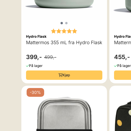
Karakter:
5.0 av 5 mulige
Hydro Flask
Hydro Fla
Mattermos 355 mL fra Hydro Flask
Matterm
399,-
455,-
499,-
På lager
På lager
Kjøp
-30%