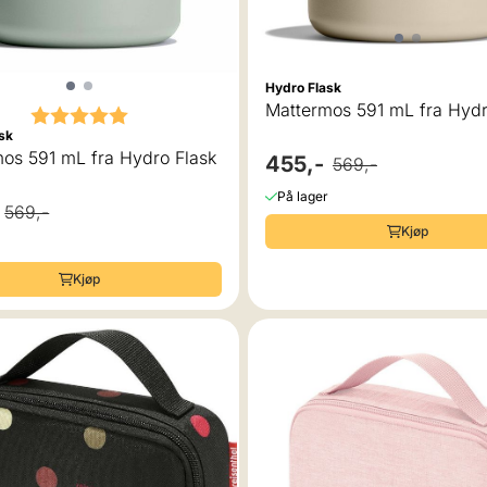
Hydro Flask
Mattermos 591 mL fra Hydr
Karakter:
5.0 av 5 mulige
sk
os 591 mL fra Hydro Flask
455,-
569,-
På lager
569,-
Kjøp
Kjøp