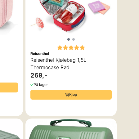
Karakter:
5.0 av 5 mulige
Reisenthel
Reisenthel Kjølebag 1,5L
Thermocase Rød
269,-
På lager
Kjøp