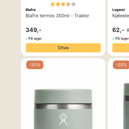
Karakter:
3.5 av 5 mulige
Blafre
Legami
Blafre termos 350ml - Traktor
Kjøleel
349,-
62,-
På lager
På lager
Kjøp
-20%
-20%