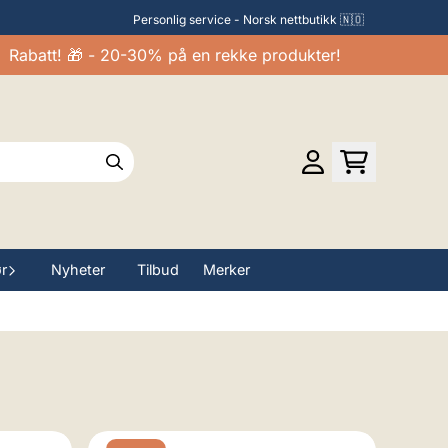
Personlig service - Norsk nettbutikk 🇳🇴
batt! 🎁 - 20-30% på en rekke produkter!
ør
Nyheter
Tilbud
Merker